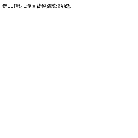
鏈鍔犲璇ョ被鍨嬬殑澶勭悊